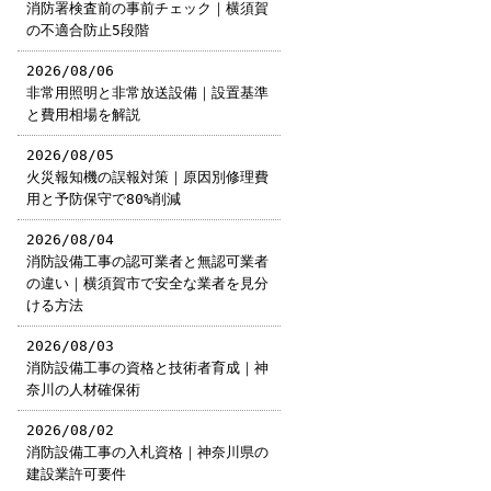
消防署検査前の事前チェック｜横須賀
の不適合防止5段階
2026/08/06
非常用照明と非常放送設備｜設置基準
と費用相場を解説
2026/08/05
火災報知機の誤報対策｜原因別修理費
用と予防保守で80%削減
2026/08/04
消防設備工事の認可業者と無認可業者
の違い｜横須賀市で安全な業者を見分
ける方法
2026/08/03
消防設備工事の資格と技術者育成｜神
奈川の人材確保術
2026/08/02
消防設備工事の入札資格｜神奈川県の
建設業許可要件