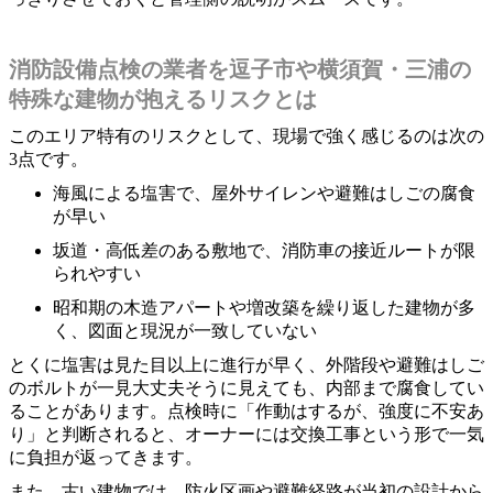
消防設備点検の業者を逗子市や横須賀・三浦の
特殊な建物が抱えるリスクとは
このエリア特有のリスクとして、現場で強く感じるのは次の
3点です。
海風による塩害で、屋外サイレンや避難はしごの腐食
が早い
坂道・高低差のある敷地で、消防車の接近ルートが限
られやすい
昭和期の木造アパートや増改築を繰り返した建物が多
く、図面と現況が一致していない
とくに塩害は見た目以上に進行が早く、外階段や避難はしご
のボルトが一見大丈夫そうに見えても、内部まで腐食してい
ることがあります。点検時に「作動はするが、強度に不安あ
り」と判断されると、オーナーには交換工事という形で一気
に負担が返ってきます。
また、古い建物では、防火区画や避難経路が当初の設計から