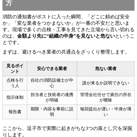
方
消防の通知書がポストに入った瞬間、「どこに頼めば安全
か」「変な業者をつかまないか」が一番の不安だと思いま
す。現場で多くの点検・工事を見てきた立場から言い切れる
のは、
金額より先に“組織の中身”を見ないと危ない
というこ
とです。
まずは、避けるべき業者の共通点をざっくり整理します。
見るポイ
安心できる業者
危ない業者
ント
点検を行
自社の消防設備士が中
誰が来るか説明できない
う人
心
担当者と技術者の連携
管理会社任せで責任の所在
指示体制
が明確
が曖昧
期限・内容を事前に説
毎回提出が遅い・中身が薄
報告書
明
い
ここから、逗子市で実際に起きがちな3つの落とし穴を深掘
りします。