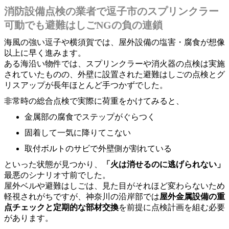
消防設備点検の業者で逗子市のスプリンクラー
可動でも避難はしごNGの負の連鎖
海風の強い逗子や横須賀では、屋外設備の塩害・腐食が想像
以上に早く進みます。
ある海沿い物件では、スプリンクラーや消火器の点検は実施
されていたものの、外壁に設置された避難はしごの点検とグ
リスアップが長年ほとんど手つかずでした。
非常時の総合点検で実際に荷重をかけてみると、
金属部の腐食でステップがぐらつく
固着して一気に降りてこない
取付ボルトのサビで外壁側が割れている
といった状態が見つかり、
「火は消せるのに逃げられない」
最悪のシナリオ寸前でした。
屋外ベルや避難はしごは、見た目がそれほど変わらないため
軽視されがちですが、神奈川の沿岸部では
屋外金属設備の重
点チェックと定期的な部材交換
を前提に点検計画を組む必要
があります。