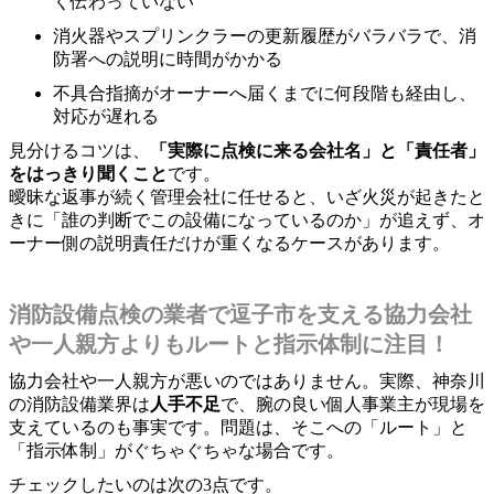
く伝わっていない
消火器やスプリンクラーの更新履歴がバラバラで、消
防署への説明に時間がかかる
不具合指摘がオーナーへ届くまでに何段階も経由し、
対応が遅れる
見分けるコツは、
「実際に点検に来る会社名」と「責任者」
をはっきり聞くこと
です。
曖昧な返事が続く管理会社に任せると、いざ火災が起きたと
きに「誰の判断でこの設備になっているのか」が追えず、オ
ーナー側の説明責任だけが重くなるケースがあります。
消防設備点検の業者で逗子市を支える協力会社
や一人親方よりもルートと指示体制に注目！
協力会社や一人親方が悪いのではありません。実際、神奈川
の消防設備業界は
人手不足
で、腕の良い個人事業主が現場を
支えているのも事実です。問題は、そこへの「ルート」と
「指示体制」がぐちゃぐちゃな場合です。
チェックしたいのは次の3点です。