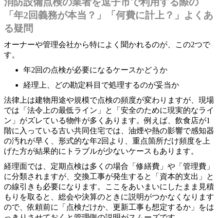
消防設備点検の業者を逗子市で利用する際の
「年2回義務が本当？」「何費に計上？」よくあ
る疑問
オーナーや管理会社から特によく聞かれるのが、この2つで
す。
年2回の点検が必要になるケースかどうか
経理上、どの勘定科目で処理するのが妥当か
法律上は建物用途や規模で点検の頻度が変わりますが、現場
では「法令上の最低ライン」と「安全のために現実的なライ
ン」がズレている物件が多くあります。例えば、飲食店が1
階に入っている古い共同住宅では、油煙や熱の影響で感知器
の汚れが早く、形式的な年2回より、重点箇所だけ頻度を上
げた方が結果的にトラブルが少ないケースもあります。
経理面では、定期点検は多くの場合「修繕費」や「管理費」
に分類されますが、交換工事が発生すると「資本的支出」と
の線引きも必要になります。ここをあいまいにしたまま見積
もりを取ると、総会や決算のときに説明がつかなくなります
ので、依頼前に「点検だけか、更新工事も想定するか」をは
っきりさせておくと管理側の説明がスムーズです。