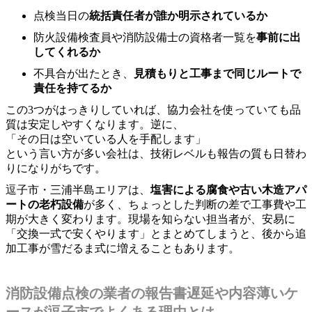
点検当日の
統括責任者が誰か明示されているか
防火設備検査員や消防設備士の資格者一覧を
事前に出
してくれるか
不具合が出たとき、
見積もりと工事まで同じルートで
責任を持てるか
この3つがはっきりしていれば、協力会社を使っていても品
質は安定しやすくなります。逆に、
「その日は空いている人を手配します」
という言い方が多い会社は、技術レベルも報告の質も日替わ
りになりがちです。
逗子市・三浦半島エリアは、
塩害による腐食や古い木造アパ
ートの老朽設備
が多く、ちょっとした判断の差で工事費や工
期が大きく変わります。現場を知らない担当者が、安易に
「交換一式で安くやります」とまとめてしまうと、後から追
加工事が雪だるま式に増えることもあります。
消防設備点検の業者の報告書遅延や内容薄いケ
ースが逗子市でよくある理由とは