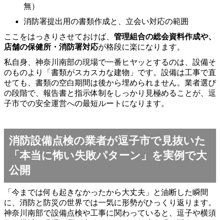
無）
消防署提出用の書類作成と、立会い対応の範囲
ここをはっきりさせておけば、
管理組合の総会資料作成や、
店舗の保健所・消防署対応
が格段に楽になります。
私自身、神奈川南部の現場で一番ヒヤッとするのは、設備そ
のものより「書類がスカスカな建物」です。設備は工事で直
せても、書類の空白期間は後から埋められません。業者選び
の段階で、報告書と指示体制をしっかり見極めることが、逗
子市での安全運営への最短ルートになります。
消防設備点検の業者が逗子市で見抜いた
「本当に怖い失敗パターン」を実例で大
公開
「今までは何も起きなかったから大丈夫」と油断した瞬間
に、消防と防災の世界では一気に形勢がひっくり返ります。
神奈川南部で設備点検や工事に関わっていると、逗子や横須