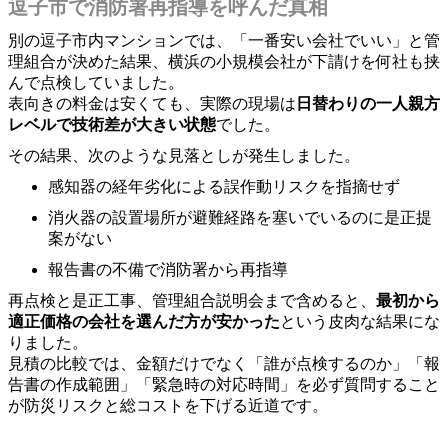
逗子市で消防署再指導を呼んだ真相
別の逗子市内マンションでは、「一番安い会社でいい」と管
理組合が決めた結果、横浜の小規模会社が下請けを何社も挟
んで点検していました。
表向きの料金は安くても、実際の現場は
日替わりの一人親方
レベルで技術差が大きい状態
でした。
その結果、次のような見落としが発生しました。
感知器の経年劣化による誤作動リスクを指摘せず
消火器の設置場所が避難経路を塞いでいるのに是正提
案がない
報告書の不備で消防署から再指導
再点検と是正工事、管理組合説明会まで含めると、
最初から
適正価格の会社を選んだ方が安かった
という皮肉な結果にな
りました。
見積の比較では、金額だけでなく「誰が点検するのか」「報
告書の作成範囲」「緊急時の対応時間」を必ず質問すること
が防災リスクと総コストを下げる近道です。