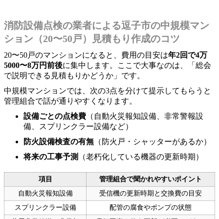
消防設備点検の業者による逗子市の中規模マン
ション（20〜50戸）見積もり作成のコツ
20〜50戸のマンションになると、費用の目安は
年2回で4万
5000〜8万円前後
に集中します。ここで大事なのは、「総会
で説明できる見積もりかどうか」です。
中規模マンションでは、次の3点を分けて提示してもらうと
管理組合で話が通りやすくなります。
設備ごとの点検費
（自動火災報知設備、非常警報設
備、スプリンクラー設備など）
防火設備検査の有無
（防火戸・シャッターがあるか）
将来の工事予測
（老朽化している機器の更新時期）
項目
管理組合で聞かれやすいポイント
自動火災報知設備
受信機の更新時期と交換費の目安
スプリンクラー設備
配管の腐食やポンプの状態