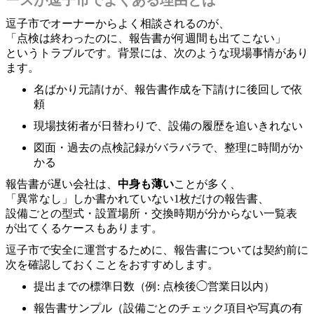
逗子市でオーナーからよく相談されるのが、
「点検は終わったのに、報告書が何週間も出てこない」
というトラブルです。背景には、次のような現場事情があり
ます。
名ばかり元請けが、報告書作成を下請けに後回しで依
頼
現場技術者が日替わりで、設備の履歴を追いきれない
図面・過去の点検記録がバラバラで、整理に時間がか
かる
報告書が遅い会社は、
中身も薄い
ことが多く、
「異常なし」しか書かれていない1枚だけの報告書、
設備ごとの型式・設置場所・交換時期が分からない一覧表
が出てくるケースもあります。
逗子市で安全に運営するために、報告書については契約前に
次を確認しておくことをおすすめします。
提出までの標準日数（例: 点検後◯営業日以内）
報告書サンプル（設備ごとのチェック項目や写真の有