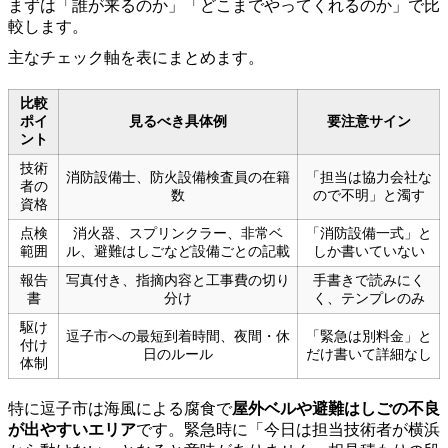
まずは「誰が来るのか」「どこまでやってくれるのか」で比
較します。
主なチェック軸を表にまとめます。
比較
ポイ
見るべき具体例
要注意サイン
ント
技術
消防設備士、防火設備検査員の在籍
「担当は協力会社な
者の
数
ので不明」と濁す
資格
点検
消火器、スプリンクラー、非常ベ
「消防設備一式」と
範囲
ル、避難はしごなど設備ごとの記載
しか書いていない
報告
写真付き、指摘内容と工事費の切り
手書きで読みにく
書
分け
く、テンプレのみ
駆け
逗子市への最短到着時間、夜間・休
「緊急は別料金」と
付け
日のルール
だけ書いて詳細なし
体制
特に逗子市は海風による腐食で
屋外ベルや避難はしごの不良
が出やすいエリア
です。緊急時に「今日は担当技術者が横浜