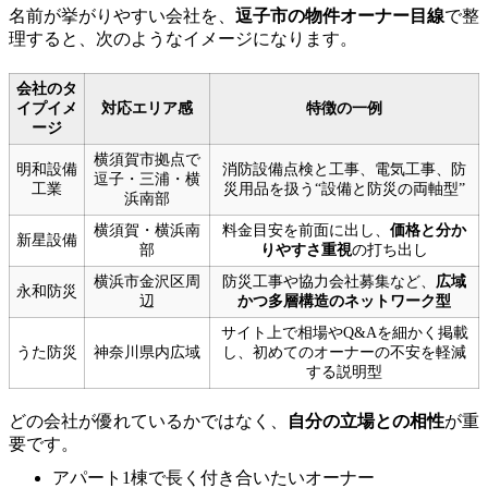
名前が挙がりやすい会社を、
逗子市の物件オーナー目線
で整
理すると、次のようなイメージになります。
会社のタ
イプイメ
対応エリア感
特徴の一例
ージ
横須賀市拠点で
明和設備
消防設備点検と工事、電気工事、防
逗子・三浦・横
工業
災用品を扱う“設備と防災の両軸型”
浜南部
横須賀・横浜南
料金目安を前面に出し、
価格と分か
新星設備
部
りやすさ重視
の打ち出し
横浜市金沢区周
防災工事や協力会社募集など、
広域
永和防災
辺
かつ多層構造のネットワーク型
サイト上で相場やQ&Aを細かく掲載
うた防災
神奈川県内広域
し、初めてのオーナーの不安を軽減
する説明型
どの会社が優れているかではなく、
自分の立場との相性
が重
要です。
アパート1棟で長く付き合いたいオーナー