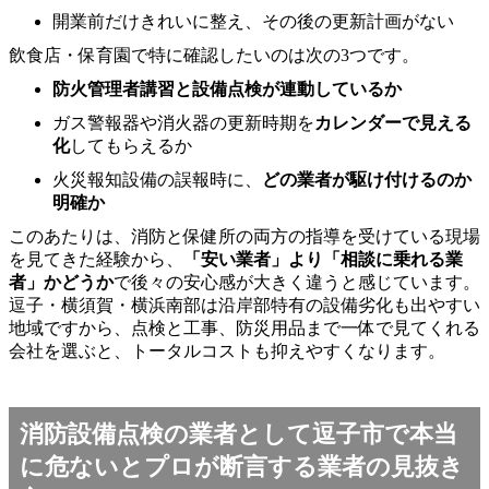
開業前だけきれいに整え、その後の更新計画がない
飲食店・保育園で特に確認したいのは次の3つです。
防火管理者講習と設備点検が連動しているか
ガス警報器や消火器の更新時期を
カレンダーで見える
化
してもらえるか
火災報知設備の誤報時に、
どの業者が駆け付けるのか
明確か
このあたりは、消防と保健所の両方の指導を受けている現場
を見てきた経験から、
「安い業者」より「相談に乗れる業
者」かどうか
で後々の安心感が大きく違うと感じています。
逗子・横須賀・横浜南部は沿岸部特有の設備劣化も出やすい
地域ですから、点検と工事、防災用品まで一体で見てくれる
会社を選ぶと、トータルコストも抑えやすくなります。
消防設備点検の業者として逗子市で本当
に危ないとプロが断言する業者の見抜き