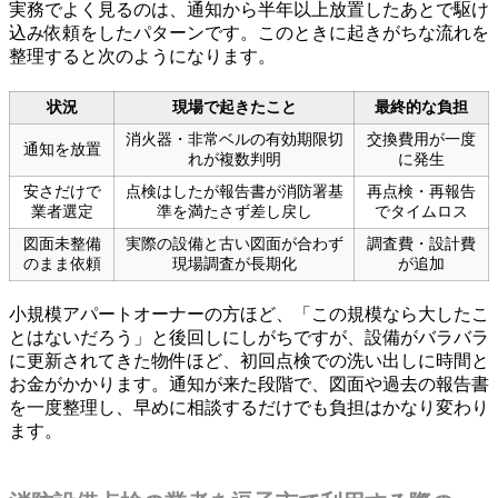
実務でよく見るのは、通知から半年以上放置したあとで駆け
込み依頼をしたパターンです。このときに起きがちな流れを
整理すると次のようになります。
状況
現場で起きたこと
最終的な負担
消火器・非常ベルの有効期限切
交換費用が一度
通知を放置
れが複数判明
に発生
安さだけで
点検はしたが報告書が消防署基
再点検・再報告
業者選定
準を満たさず差し戻し
でタイムロス
図面未整備
実際の設備と古い図面が合わず
調査費・設計費
のまま依頼
現場調査が長期化
が追加
小規模アパートオーナーの方ほど、「この規模なら大したこ
とはないだろう」と後回しにしがちですが、設備がバラバラ
に更新されてきた物件ほど、初回点検での洗い出しに時間と
お金がかかります。通知が来た段階で、図面や過去の報告書
を一度整理し、早めに相談するだけでも負担はかなり変わり
ます。