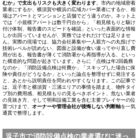
むか」で支出もリスクも大きく変わります
。市内の地域密着
業者にするか、横須賀や横浜の広域カバー業者にするか、相
場はアパートとマンションと店舗でどう違うのか。ネット上
では「小規模アパートは数千円台から」「相見積もりと駆け
付け体制、報告書のスピードを確認」といった表面的な情報
しか出回っていませんが、実務ではそれだけでは足りませ
ん。実際の現場では、協力会社募集や一人親方への丸投げで
技術レベルが読めない、図面と設備が食い違ってやり直し費
用が出る、報告書が薄くて消防署から再指導が入る、といっ
た構造的な問題が起きています。さらに「点検は年2回義務
なのか」「消防設備点検は何費か」「スキップした場合に保
険や責任がどうなるか」といった論点を整理せずに発注する
と、あとから説明責任を問われやすくなります。この記事で
は、逗子市と横須賀・三浦エリアの事情を踏まえ、物件タイ
プ別の費用感、相見積もりの見るべきポイント、危ない業者
の見抜き方、そして明和設備工業を含む主要プレイヤーの位
置づけまで、
オーナーや管理会社が後悔しない判断軸
を一気
通貫で整理します。
逗子市で消防設備点検の業者選びに迷っ