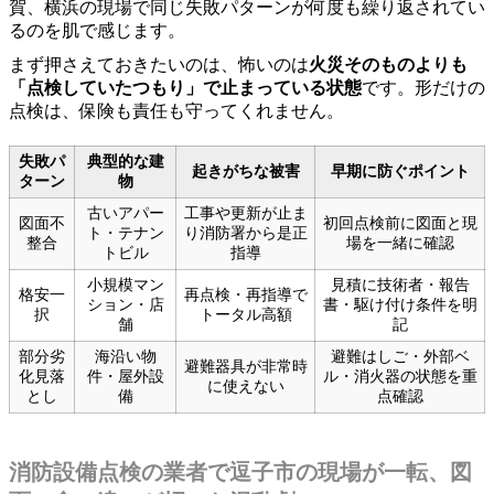
賀、横浜の現場で同じ失敗パターンが何度も繰り返されてい
るのを肌で感じます。
まず押さえておきたいのは、怖いのは
火災そのものよりも
「点検していたつもり」で止まっている状態
です。形だけの
点検は、保険も責任も守ってくれません。
失敗パ
典型的な建
起きがちな被害
早期に防ぐポイント
ターン
物
古いアパー
工事や更新が止ま
図面不
初回点検前に図面と現
ト・テナン
り消防署から是正
整合
場を一緒に確認
トビル
指導
小規模マン
見積に技術者・報告
格安一
再点検・再指導で
ション・店
書・駆け付け条件を明
択
トータル高額
舗
記
部分劣
海沿い物
避難はしご・外部ベ
避難器具が非常時
化見落
件・屋外設
ル・消火器の状態を重
に使えない
とし
備
点確認
消防設備点検の業者で逗子市の現場が一転、図