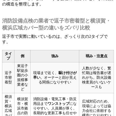
の構造を整理します。
消防設備点検の業者で逗子市密着型と横須賀・
横浜広域カバー型の違いをズバリ比較
逗子市で実際に動いているのは、ざっくり次の2タイプで
す。
タイ
例
強み
弱み・注意点
プ
東逗子
人数が少なく、繁
駅徒歩
逗子
現場まで近く、
駆け付けが
忙期は報告書が遅
圏の小
市密
早い
。オーナーと顔が見え
れがち。防火設備
規模事
着型
る関係になりやすい
検査員がいないケ
業者な
ースも
ど
横須
横須賀
消防設備・電気工事・防災
賀・
広域対応のため、
市・横
用品まで
ワンストップ
にな
横浜
現場によっては協
浜市拠
りやすい。人員層が厚く、
広域
力会社に依頼する
点の防
長期的な更新工事も任せや
カバ
構造になりやすい