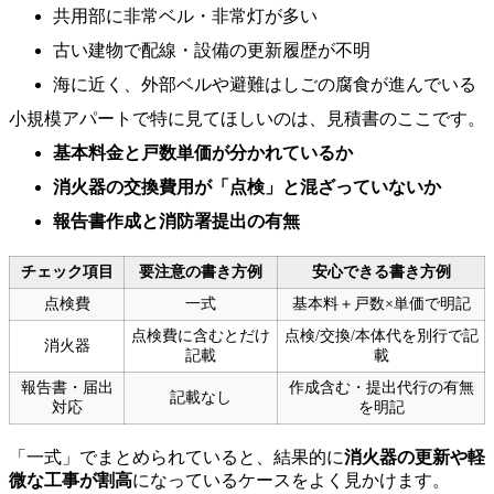
共用部に非常ベル・非常灯が多い
古い建物で配線・設備の更新履歴が不明
海に近く、外部ベルや避難はしごの腐食が進んでいる
小規模アパートで特に見てほしいのは、見積書のここです。
基本料金と戸数単価が分かれているか
消火器の交換費用が「点検」と混ざっていないか
報告書作成と消防署提出の有無
チェック項目
要注意の書き方例
安心できる書き方例
点検費
一式
基本料＋戸数×単価で明記
点検費に含むとだけ
点検/交換/本体代を別行で記
消火器
記載
載
報告書・届出
作成含む・提出代行の有無
記載なし
対応
を明記
「一式」でまとめられていると、結果的に
消火器の更新や軽
微な工事が割高
になっているケースをよく見かけます。