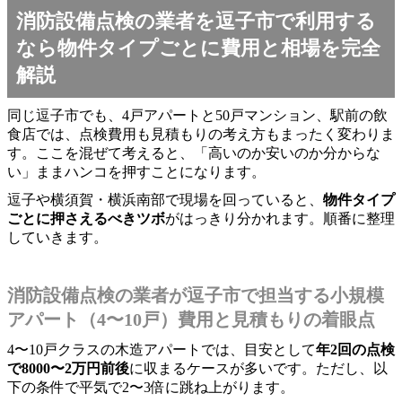
消防設備点検の業者を逗子市で利用する
なら物件タイプごとに費用と相場を完全
解説
同じ逗子市でも、4戸アパートと50戸マンション、駅前の飲
食店では、点検費用も見積もりの考え方もまったく変わりま
す。ここを混ぜて考えると、「高いのか安いのか分からな
い」ままハンコを押すことになります。
逗子や横須賀・横浜南部で現場を回っていると、
物件タイプ
ごとに押さえるべきツボ
がはっきり分かれます。順番に整理
していきます。
消防設備点検の業者が逗子市で担当する小規模
アパート（4〜10戸）費用と見積もりの着眼点
4〜10戸クラスの木造アパートでは、目安として
年2回の点検
で8000〜2万円前後
に収まるケースが多いです。ただし、以
下の条件で平気で2〜3倍に跳ね上がります。