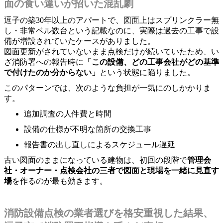
面の食い違いが招いた混乱劇
逗子の築30年以上のアパートで、図面上はスプリンクラー無
し・非常ベル数台という記載なのに、実際は過去の工事で設
備が増設されていたケースがありました。
図面更新がされていないまま点検だけが続いていたため、い
ざ消防署への報告時に
「この設備、どの工事会社がどの基準
で付けたのか分からない」
という状態に陥りました。
このパターンでは、次のような負担が一気にのしかかりま
す。
追加調査の人件費と時間
設備の仕様が不明な箇所の交換工事
報告書の出し直しによるスケジュール遅延
古い図面のままになっている建物は、初回の段階で
管理会
社・オーナー・点検会社の三者で図面と現場を一緒に見直す
場
を作るのが最も効きます。
消防設備点検の業者選びを格安重視した結果、