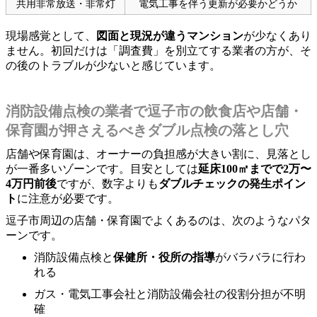
共用非常放送・非常灯
電気工事を伴う更新が必要かどうか
現場感覚として、
図面と現況が違うマンション
が少なくあり
ません。初回だけは「調査費」を別立てする業者の方が、そ
の後のトラブルが少ないと感じています。
消防設備点検の業者で逗子市の飲食店や店舗・
保育園が押さえるべきダブル点検の落とし穴
店舗や保育園は、オーナーの負担感が大きい割に、見落とし
が一番多いゾーンです。目安としては
延床100㎡までで2万〜
4万円前後
ですが、数字よりも
ダブルチェックの発生ポイン
ト
に注意が必要です。
逗子市周辺の店舗・保育園でよくあるのは、次のようなパタ
ーンです。
消防設備点検と
保健所・役所の指導
がバラバラに行わ
れる
ガス・電気工事会社と消防設備会社の役割分担が不明
確