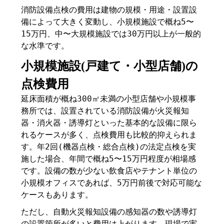
消防設備点検の費用は建物の規模・用途・設置設
備によって大きく変動し、小規模施設で概ね5〜
15万円、中〜大規模施設では30万円以上が一般的
な水準です。
小規模施設(戸建て・小型店舗)の
点検費用
延床面積が概ね300㎡未満の小型店舗や小規模事
務所では、設置されている消防設備が火災報知
器・消火器・誘導灯といった基本的な設備に限ら
れるケースが多く、点検費用も比較的抑えられま
す。年2回(機器点検・総合点検)の法定点検を実
施した場合、年間で概ね5〜15万円程度が相場感
です。設備の数が少ない飲食店やテナント単位の
小規模オフィスであれば、5万円前後で対応可能な
ケースもあります。
ただし、自動火災報知設備の感知器の数や誘導灯
の設置箇所が多いと費用は上がります。現場で実