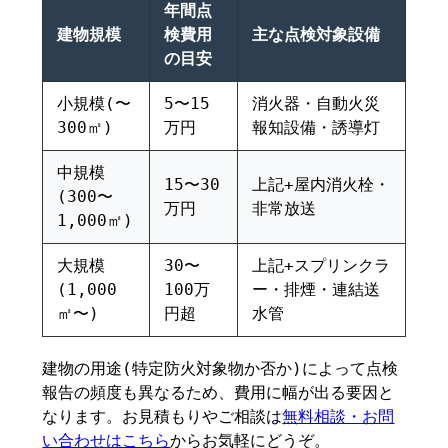
年間点
建物規模
検費用
主な点検対象設備
の目安
小規模(〜
5〜15
消火器・自動火災
300㎡)
万円
報知設備・誘導灯
中規模
15〜30
上記+屋内消火栓・
(300〜
万円
非常放送
1,000㎡)
大規模
30〜
上記+スプリンクラ
(1,000
100万
ー・排煙・連結送
㎡〜)
円超
水管
建物の用途(特定防火対象物か否か)によって点検
報告の頻度も異なるため、費用に幅が出る要因と
なります。お見積もりやご相談は
無料相談・お問
い合わせはこちら
からお気軽にどうぞ。