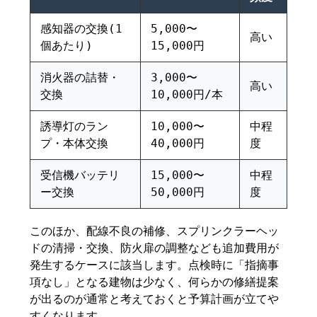
感知器の交換(1
5,000〜
高い
個あたり)
15,000円
消火器の詰替・
3,000〜
高い
交換
10,000円/本
誘導灯のラン
10,000〜
中程
プ・本体交換
40,000円
度
受信機バッテリ
15,000〜
中程
ー交換
50,000円
度
このほか、配線不良の補修、スプリンクラーヘッ
ドの清掃・交換、防火扉の調整なども追加費用が
発生するケースに該当します。点検時に「指摘事
項なし」となる建物は少なく、何らかの修繕提案
が出るのが通常と考えておくと予算計画が立てや
すくなります。