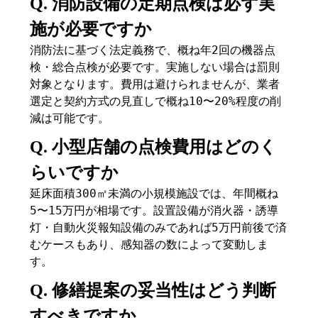
Q. 消防設備の定期点検は必ず実
施が必要ですか
消防法に基づく法定義務で、概ね年2回の機器点
検・総合点検が必要です。実施しない場合は罰則
対象となります。費用は避けられませんが、業者
選定と契約方式の見直しで概ね10〜20%程度の削
減は可能です。
Q. 小型店舗の点検費用はどのく
らいですか
延床面積300㎡未満の小規模施設では、年間概ね
5〜15万円が相場です。設置設備が消火器・誘導
灯・自動火災報知設備のみであれば5万円前後で済
むケースもあり、感知器の数によって変動しま
す。
Q. 修繕提案の妥当性はどう判断
すべきですか